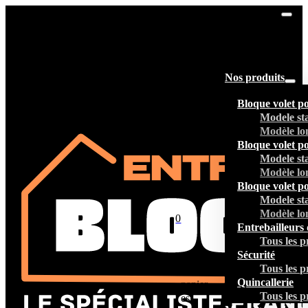
Nos produits
Bloque volet p
Modele st
Modèle lo
Bloque volet p
Modele st
Modèle lo
Bloque volet p
Modele st
Modèle lo
0
Entrebailleurs 
Tous les p
Sécurité
Tous les p
Votre
Quincallerie
panier
Tous les p
est