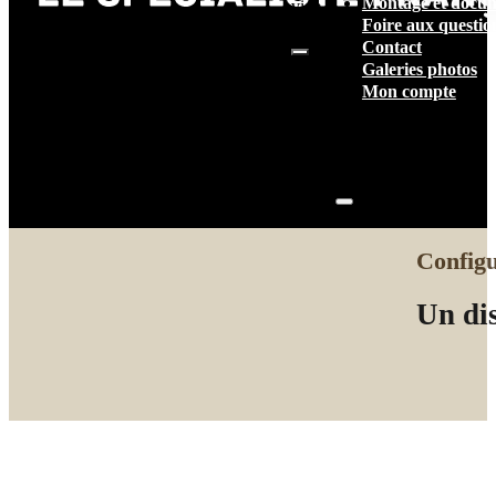
Montage et docum
vide.
Foire aux questio
Contact
Galeries photos
Mon compte
Configu
Un dis