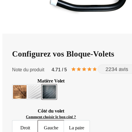
Configurez vos Bloque-Volets
2234 avis
Note du produit
4.71 / 5
Matière Volet
Bois
PVC
Aluminium
Côté du volet
Comment choisir le bon côté ?
Droit
Gauche
La paire
Volet droit
Volet gauche
Volets gauche & droit