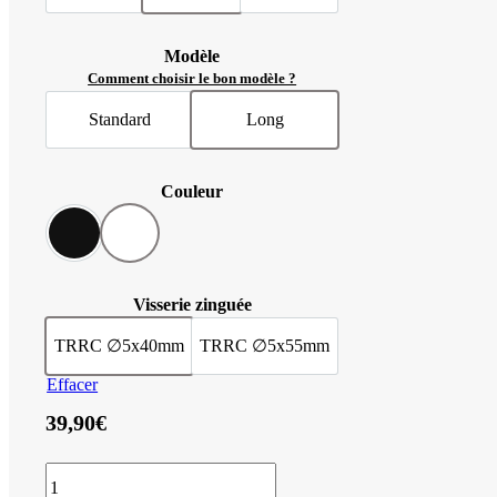
Modèle
Comment choisir le bon modèle ?
Standard
Long
Standard
Spécial gonds déportés ou feuillu
Couleur
Noir RAL 9005
Blanc RAL 9010
Visserie
TRRC ∅5x40mm
TRRC ∅5x55mm
Vis TRRC ∅5 x 40mm
Vis TRCC ∅5 x 55mm
Effacer
39,90
€
quantité
de