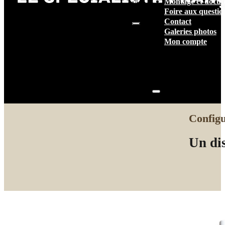
Montage et docum
vide.
Foire aux questio
Contact
Galeries photos
Mon compte
Configu
Un dis