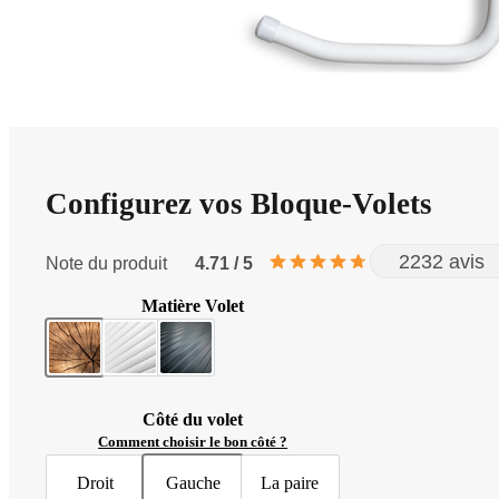
Configurez vos Bloque-Volets
2232 avis
Note du produit
4.71 / 5
Matière Volet
Bois
PVC
Aluminium
Côté du volet
Comment choisir le bon côté ?
Droit
Gauche
La paire
Volet droit
Volet gauche
Volets gauche & droit