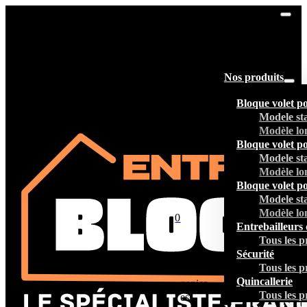
Nos produits
Bloque volet p
Modele st
Modèle lo
Bloque volet p
Modele st
Modèle lo
Bloque volet p
Modele st
Modèle lo
0
Entrebailleurs 
Tous les p
Sécurité
Tous les p
Votre
Quincallerie
panier
Tous les p
est