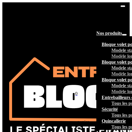
Nos produits
Bloque volet p
Modele st
Modèle lo
Bloque volet p
Modele st
Modèle lo
Bloque volet p
Modele st
Modèle lo
0
Entrebailleurs 
Tous les p
Sécurité
Tous les p
Votre
Quincallerie
panier
Tous les p
est