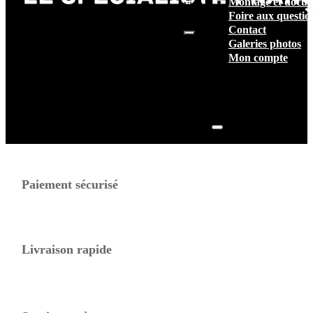
Montage et docum
vide.
Foire aux questio
Contact
Galeries photos
Mon compte
Paiement sécurisé
Livraison rapide