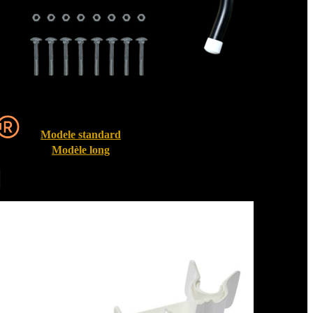
Modele standard
Modèle long
Entrebailleurs de fenêtre