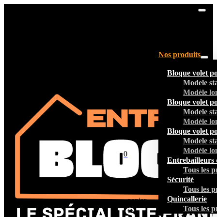
Nos produits
Bloque volet p
Modele st
Modèle lo
Bloque volet p
Modele st
Modèle lo
Bloque volet p
Modele st
Modèle lo
0
Entrebailleurs 
Tous les p
Sécurité
Tous les p
Votre
Quincallerie
panier
Tous les p
est