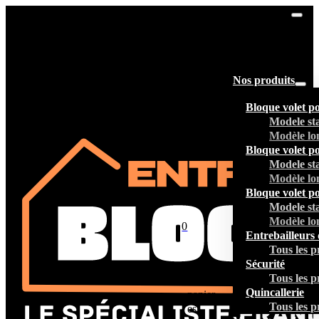
Nos produits
Bloque volet p
Modele st
Modèle lo
Bloque volet p
Modele st
Modèle lo
Bloque volet p
Modele st
Modèle lo
0
Entrebailleurs 
Tous les p
Sécurité
Tous les p
Votre
Quincallerie
panier
Tous les p
est