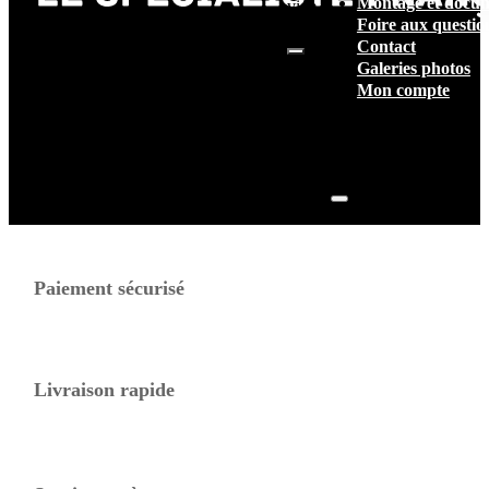
Montage et docum
vide.
Foire aux questio
Contact
Galeries photos
Mon compte
Paiement sécurisé
Livraison rapide