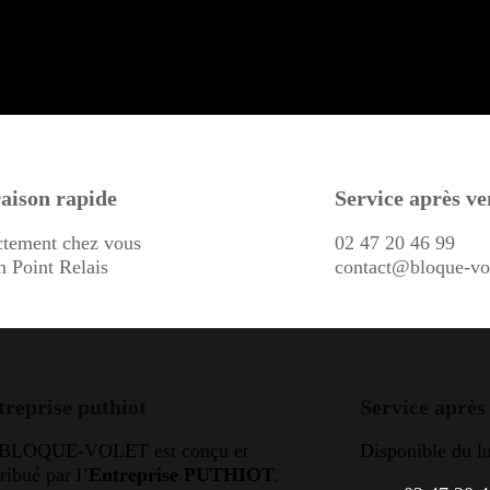
aison rapide
Service après ve
ctement chez vous
02 47 20 46 99
n Point Relais
contact@bloque-vo
treprise puthiot
Service après
 BLOQUE-VOLET est conçu et
Disponible du l
tribué par l’
Entreprise PUTHIOT
.