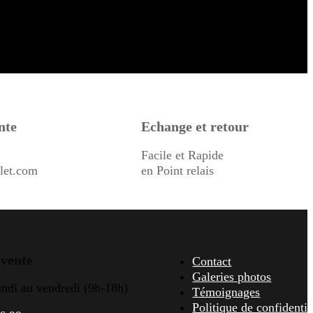
nte
Echange et retour
Facile et Rapide
let.com
en Point relais
 vente
Contact
Galeries photos
undi au vendredi (9h-18h)
Témoignages
Politique de confidentia