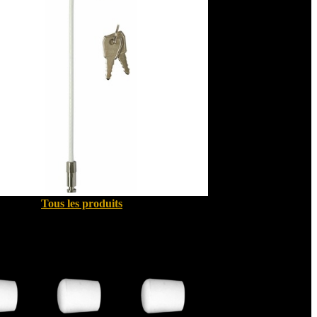
Tous les produits
Quincallerie