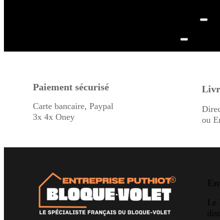
Paiement sécurisé
Livr
Carte bancaire, Paypal
Dire
3x 4x Oney
ou E
En
Le
dis