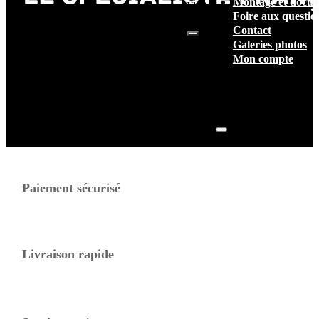
Montage et docum
vide.
Foire aux questio
Contact
Galeries photos
Mon compte
Paiement sécurisé
Livraison rapide