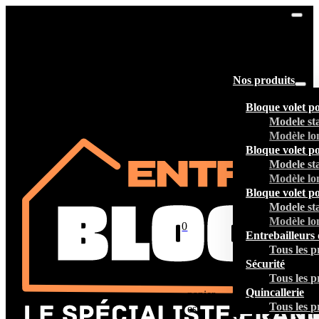
Nos produits
Bloque volet p
Modele st
Modèle lo
Bloque volet p
Modele st
Modèle lo
Bloque volet p
Modele st
Modèle lo
0
Entrebailleurs 
Tous les p
Sécurité
Tous les p
Votre
Quincallerie
panier
Tous les p
est