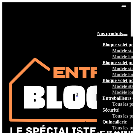
Nos produits
Bloque volet p
Modele st
Modèle lo
Bloque volet p
Modele st
Modèle lo
Bloque volet p
Modele st
Modèle lo
0
Entrebailleurs 
Tous les p
Sécurité
Tous les p
Votre
Quincallerie
panier
Tous les p
est