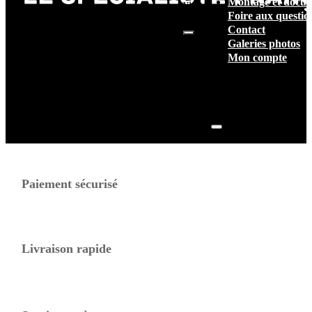
Montage et docum
vide.
Foire aux questio
Contact
Galeries photos
Mon compte
Paiement sécurisé
Livraison rapide