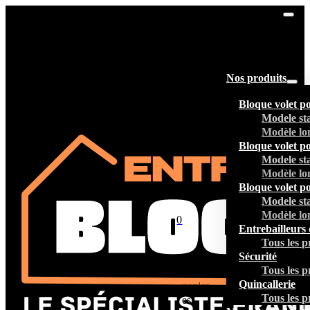
Nos produits
Bloque volet p
Modele st
Modèle lo
Bloque volet p
Modele st
Modèle lo
Bloque volet p
Modele st
Modèle lo
0
Entrebailleurs 
Tous les p
Sécurité
Tous les p
Votre
Quincallerie
panier
Tous les p
est