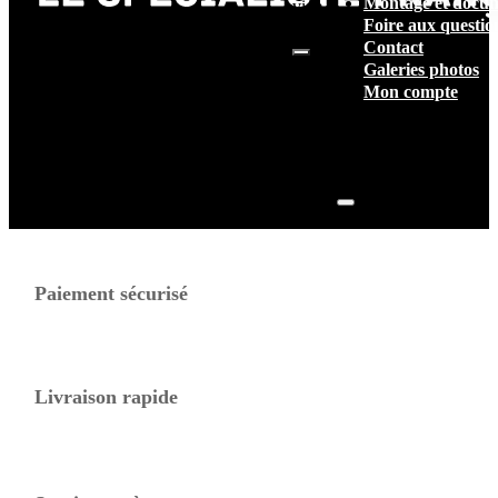
Montage et docum
vide.
Foire aux questio
Contact
Galeries photos
Mon compte
Paiement sécurisé
Livraison rapide