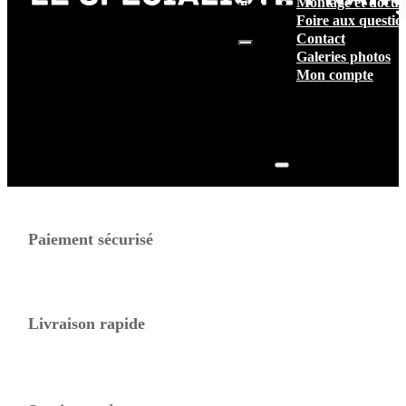
Montage et docum
vide.
Foire aux questio
Contact
Galeries photos
Mon compte
Paiement sécurisé
Livraison rapide