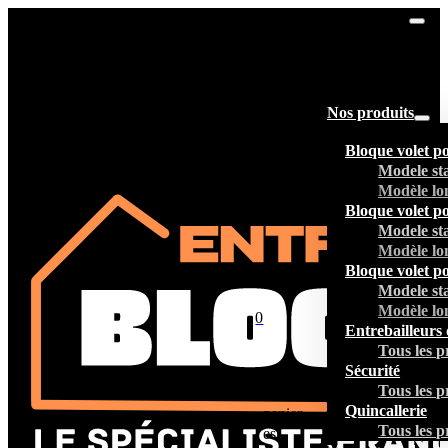
Nos produits
Bloque volet p
Modele st
Modèle lo
Bloque volet p
Modele st
Modèle lo
Bloque volet p
Modele st
Modèle lo
0
Entrebailleurs 
Tous les p
Sécurité
Tous les p
Votre
Quincallerie
panier
Tous les p
est