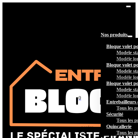
Nos produits
Bloque volet p
Modele st
Modèle lo
Bloque volet p
Modele st
Modèle lo
Bloque volet p
Modele st
Modèle lo
0
Entrebailleurs 
Tous les p
Sécurité
Tous les p
Votre
Quincallerie
panier
Tous les p
est