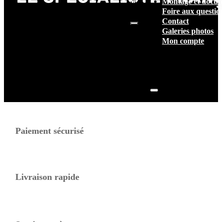
Montage et docum
vide.
Foire aux questio
Contact
Galeries photos
Mon compte
Paiement sécurisé
Livraison rapide