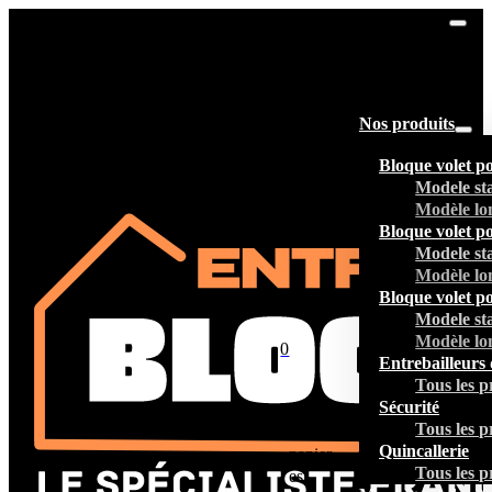
Nos produits
Bloque volet p
Modele st
Modèle lo
Bloque volet p
Modele st
Modèle lo
Bloque volet p
Modele st
Modèle lo
0
Entrebailleurs 
Tous les p
Sécurité
Tous les p
Votre
Quincallerie
panier
Tous les p
est