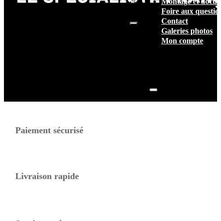
Montage et docum
vide.
Foire aux questio
Contact
Galeries photos
Mon compte
Paiement sécurisé
Livraison rapide