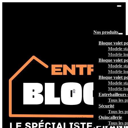
Nos produits
Bloque volet p
Modele st
Modèle lo
Bloque volet p
Modele st
Modèle lo
Bloque volet p
Modele st
Modèle lo
0
Entrebailleurs 
Tous les p
Sécurité
Tous les p
Votre
Quincallerie
panier
Tous les p
est