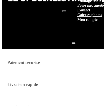
Montage et docum
vide.
Foire aux questio
Contact
Galeries photos
Mon compte
Paiement sécurisé
Livraison rapide