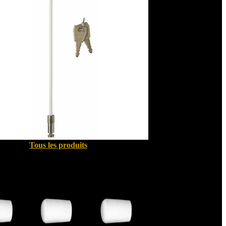
Tous les produits
Quincallerie