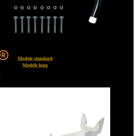
Modele standard
Modèle long
Entrebailleurs de fenêtre