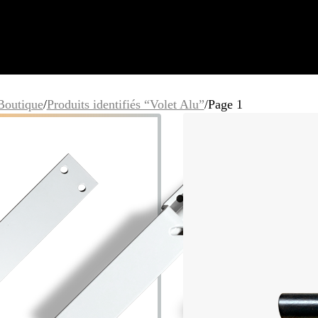
Boutique
/
Produits identifiés “Volet Alu”
/
Page 1