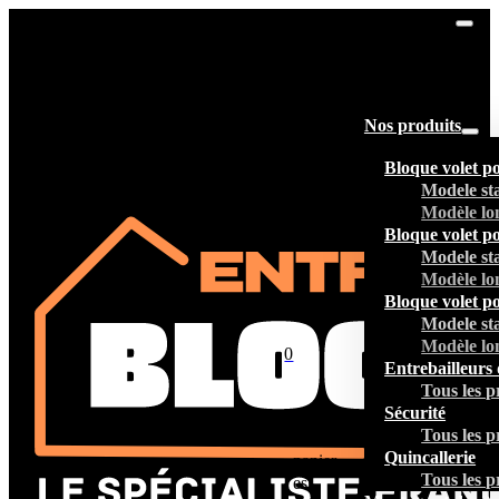
Nos produits
Bloque volet p
Modele st
Modèle lo
Bloque volet p
Modele st
Modèle lo
Bloque volet p
Modele st
Modèle lo
0
Entrebailleurs 
Tous les p
Sécurité
Tous les p
Votre
Quincallerie
panier
Tous les p
est