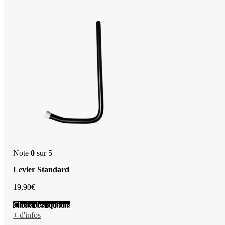
Note
0
sur 5
Levier Standard
19,90
€
Ce
Choix des options
produit
+ d'infos
a