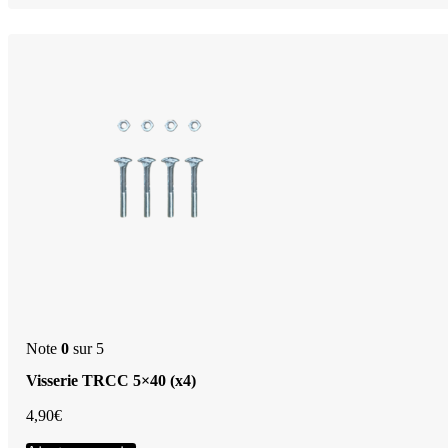
plusieurs
variations.
Les
options
peuvent
être
choisies
sur
la
page
du
produit
Note
0
sur 5
Visserie TRCC 5×40 (x4)
4,90
€