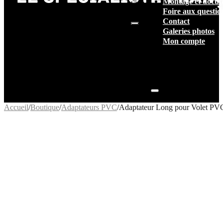
Montage et docum
vide.
Foire aux questio
Contact
Galeries photos
Mon compte
Accueil
/
Boutique
/
Adaptateurs PVC
/
Adaptateur Long pour Volet PV