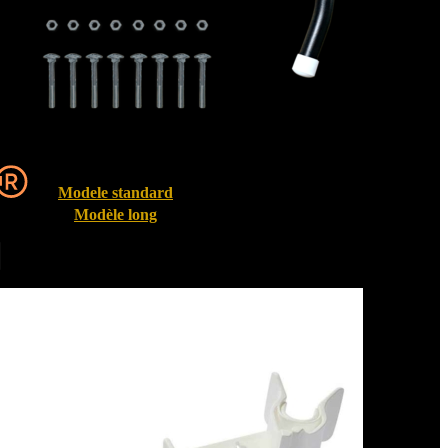
Modele standard
Modèle long
Entrebailleurs de fenêtre