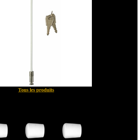
Tous les produits
Quincallerie