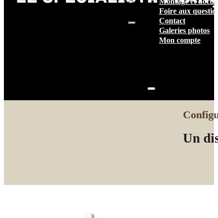
Montage et docum
vide.
Foire aux questio
Contact
Galeries photos
Mon compte
Configu
Un dis