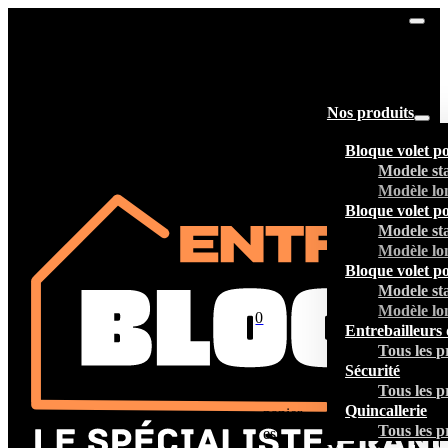
Nos produits
Bloque volet p
Modele st
Modèle lo
Bloque volet p
Modele st
Modèle lo
Bloque volet p
Modele st
Modèle lo
0
Entrebailleurs 
Tous les p
Sécurité
Tous les p
Votre
Quincallerie
panier
Tous les p
est