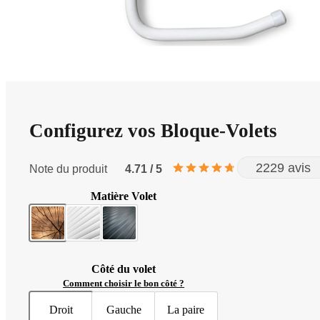
Configurez vos Bloque-Volets
2229 avis
Note du produit
4.71 / 5
Matière Volet
Bois
PVC
Aluminium
Côté du volet
Comment choisir le bon côté ?
Droit
Gauche
La paire
Volet droit
Volet gauche
Volets gauche & droit