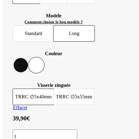
Modèle
Comment choisir le bon modèle ?
Standard
Long
Standard
Spécial gonds déportés ou feuillu
Couleur
Noir RAL 9005
Blanc RAL 9010
Visserie
TRRC ∅5x40mm
TRRC ∅5x55mm
Vis TRRC ∅5 x 40mm
Vis TRCC ∅5 x 55mm
Effacer
39,90
€
quantité
de