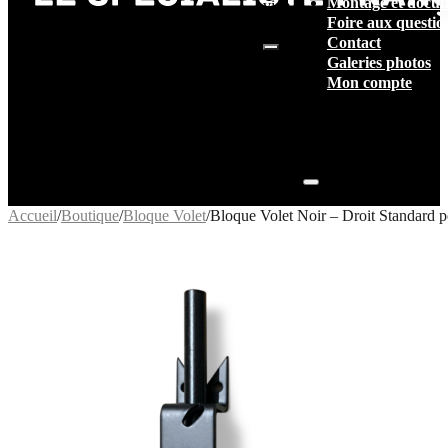
Montage et docum
vide.
Foire aux questio
Contact
Galeries photos
Mon compte
Accueil
/
Boutique
/
Bloque Volet
/
Bloque Volet Noir – Droit Standard p