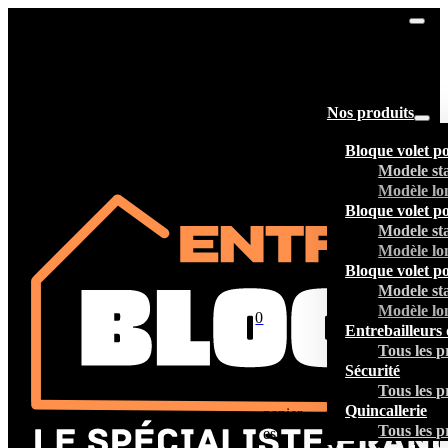
Nos produits
Bloque volet p
Modele st
Modèle lo
Bloque volet p
Modele st
Modèle lo
Bloque volet p
Modele st
Modèle lo
0
Entrebailleurs 
Tous les p
Sécurité
Tous les p
Votre
Quincallerie
panier
Tous les p
est