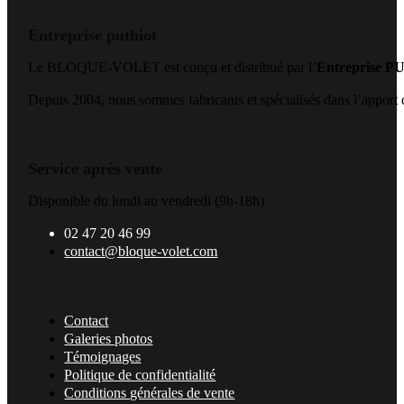
Entreprise puthiot
Le BLOQUE-VOLET est conçu et distribué par l’
Entreprise 
Depuis 2004, nous sommes fabricants et spécialisés dans l’apport de
Service après vente
Disponible du lundi au vendredi (9h-18h)
02 47 20 46 99
contact@bloque-volet.com
Contact
Galeries photos
Témoignages
Politique de confidentialité
Conditions générales de vente