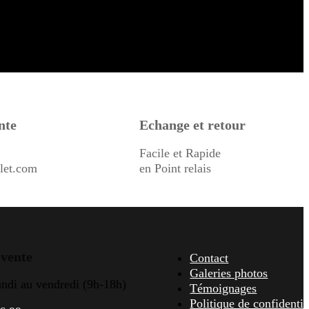
nte
Echange et retour
Facile et Rapide
let.com
en Point relais
 vente
Contact
Galeries photos
undi au vendredi (9h-18h)
Témoignages
Politique de confidentia