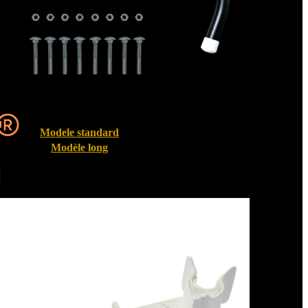
Modele standard
Modèle long
Entrebailleurs de fenêtre