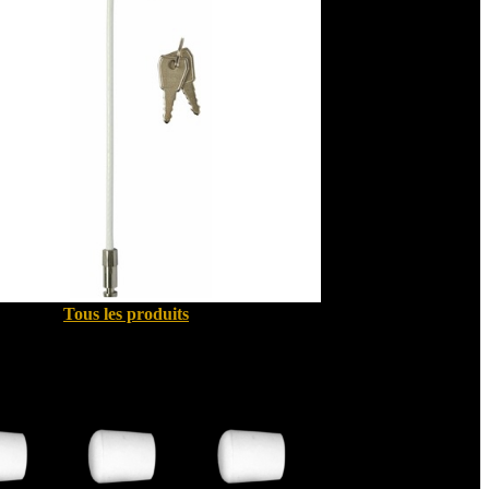
Tous les produits
Quincallerie