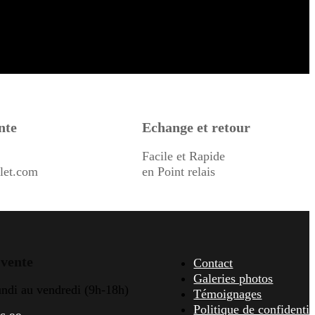
nte
Echange et retour
Facile et Rapide
let.com
en Point relais
 vente
Contact
Galeries photos
undi au vendredi (9h-18h)
Témoignages
Politique de confidentia