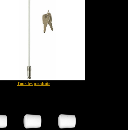
Tous les produits
Quincallerie