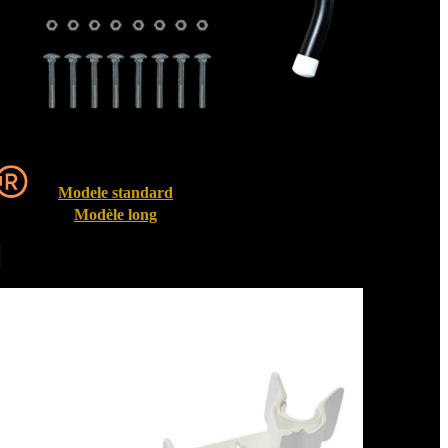
Modele standard
Modèle long
Entrebailleurs de fenêtre