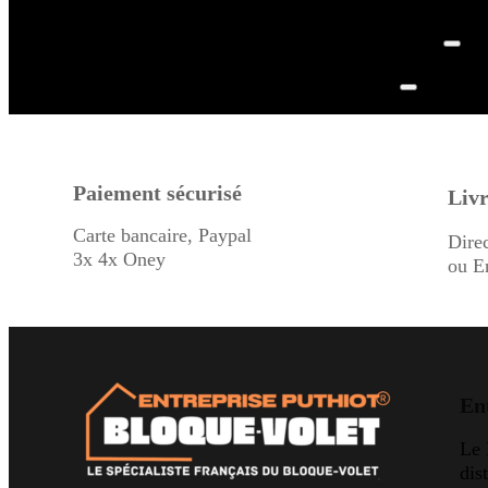
Paiement sécurisé
Livr
Carte bancaire, Paypal
Dire
3x 4x Oney
ou E
En
Le
dis