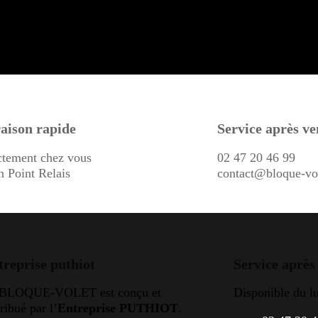
aison rapide
Service après ve
ctement chez vous
02 47 20 46 99
n Point Relais
contact@bloque-vo
treprise puthiot
Service après
 BLOQUE-VOLET est conçu et
Disponible du l
tribué par l’
Entreprise PUTHIOT
.