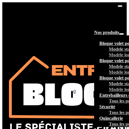
Nos produits
Bloque volet p
Modele st
Modèle lo
Bloque volet p
Modele st
Modèle lo
Bloque volet p
Modele st
Modèle lo
0
Entrebailleurs 
Tous les p
Sécurité
Tous les p
Votre
Quincallerie
panier
Tous les p
est