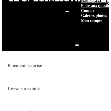
Montage et docum
vide.
Foire aux questio
Contact
Galeries photos
Mon compte
Paiement sécurisé
Livraison rapide