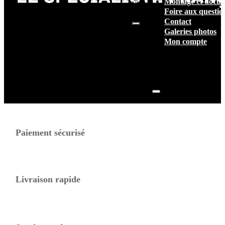
Montage et docum
vide.
Foire aux questio
Contact
Galeries photos
Mon compte
Paiement sécurisé
Livraison rapide