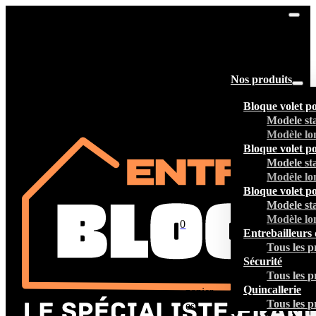
Nos produits
Bloque volet p
Modele st
Modèle lo
Bloque volet p
Modele st
Modèle lo
Bloque volet p
Modele st
Modèle lo
0
Entrebailleurs 
Tous les p
Sécurité
Tous les p
Votre
Quincallerie
panier
Tous les p
est