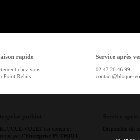
aison rapide
Service après ve
ctement chez vous
02 47 20 46 99
n Point Relais
contact@bloque-vo
treprise puthiot
Service après
 BLOQUE-VOLET est conçu et
Disponible du l
tribué par l’
Entreprise PUTHIOT
.