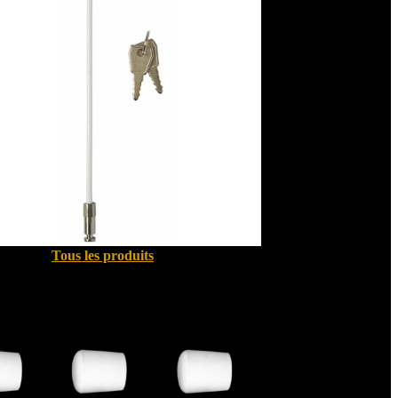
Tous les produits
Quincallerie