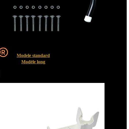
Modele standard
Modèle long
Entrebailleurs de fenêtre