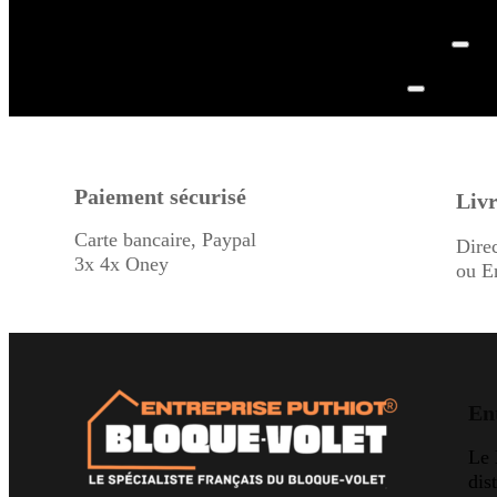
Paiement sécurisé
Livr
Carte bancaire, Paypal
Dire
3x 4x Oney
ou E
En
Le
dis