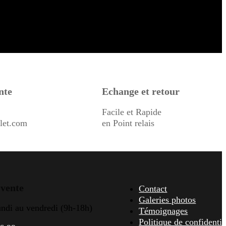
nte
Echange et retour
Facile et Rapide
let.com
en Point relais
 vente
Contact
Galeries photos
undi au vendredi (9h-18h)
Témoignages
Politique de confidentia