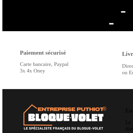
Paiement sécurisé
Livr
Carte bancaire, Paypal
Dire
3x 4x Oney
ou E
En
Le
dis