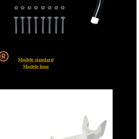
Modele standard
Modèle long
Entrebailleurs de fenêtre