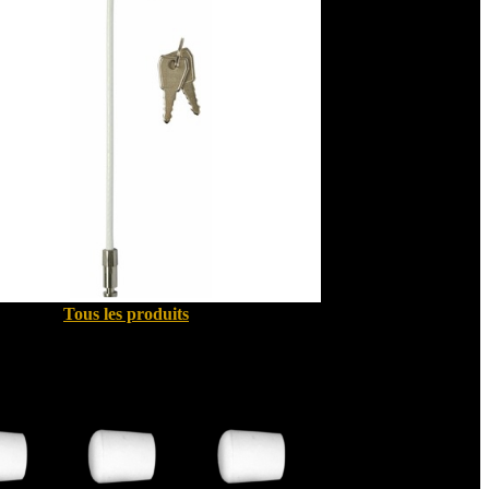
Tous les produits
Quincallerie