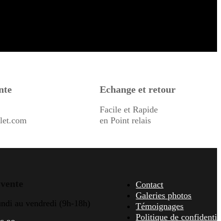
nte
Echange et retour
Facile et Rapide
let.com
en Point relais
 vente
Contact
Galeries photos
undi au vendredi (9h-18h)
Témoignages
Politique de confidentia