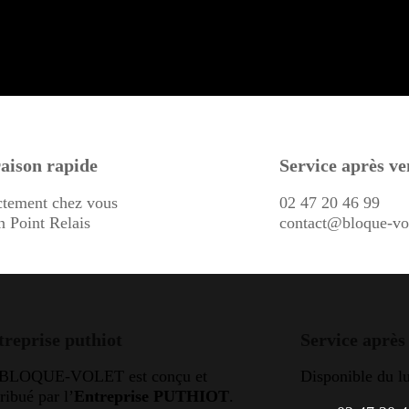
aison rapide
Service après ve
ctement chez vous
02 47 20 46 99
n Point Relais
contact@bloque-vo
treprise puthiot
Service après
 BLOQUE-VOLET est conçu et
Disponible du l
tribué par l’
Entreprise PUTHIOT
.