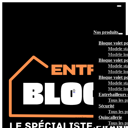
Nos produits
Bloque volet p
Modele st
Modèle lo
Bloque volet p
Modele st
Modèle lo
Bloque volet p
Modele st
Modèle lo
0
Entrebailleurs 
Tous les p
Sécurité
Tous les p
Votre
Quincallerie
panier
Tous les p
est