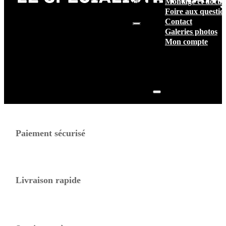
Montage et docum
vide.
Foire aux questio
Contact
Galeries photos
Mon compte
Paiement sécurisé
Livraison rapide