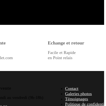
nte
Echange et retour
Facile et Rapide
let.com
en Point relais
 vente
Contact
Galeries photos
undi au vendredi (9h-18h)
Témoignages
Politique de confidentia