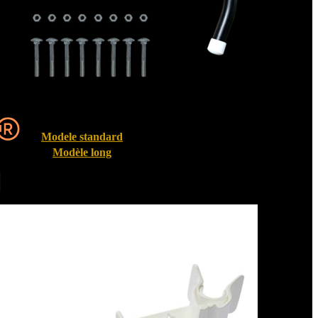
Modele standard
Modèle long
Entrebailleurs de fenêtre