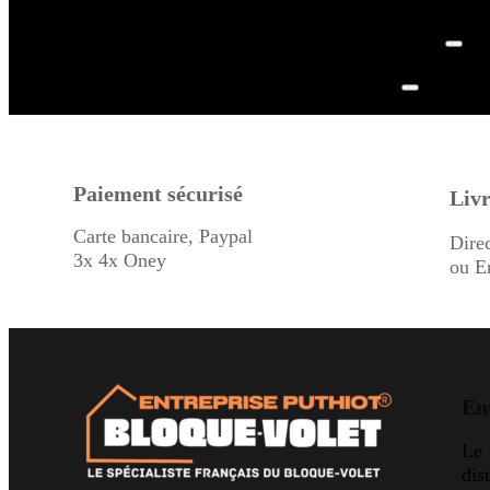
Paiement sécurisé
Livr
Carte bancaire, Paypal
Dire
3x 4x Oney
ou E
En
Le
dis