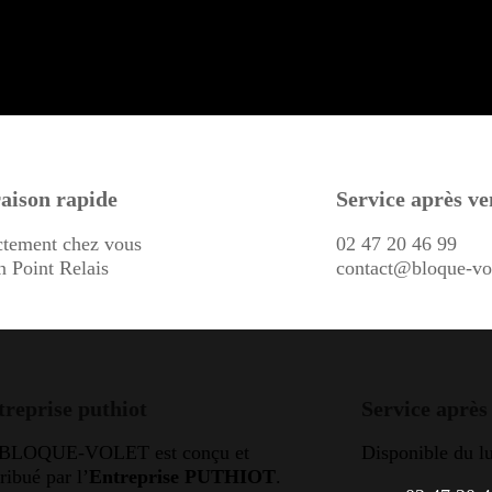
aison rapide
Service après ve
ctement chez vous
02 47 20 46 99
n Point Relais
contact@bloque-vo
treprise puthiot
Service après
 BLOQUE-VOLET est conçu et
Disponible du l
tribué par l’
Entreprise PUTHIOT
.