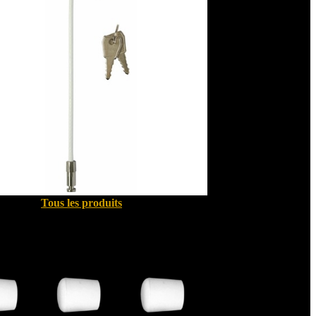
Tous les produits
Quincallerie