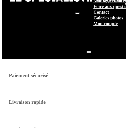
Montage et docum
vide.
Foire aux questio
Contact
Galeries photos
Mon compte
Paiement sécurisé
Livraison rapide