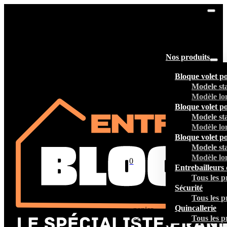
Nos produits
Bloque volet p
Modele st
Modèle lo
Bloque volet p
Modele st
Modèle lo
Bloque volet p
Modele st
Modèle lo
0
Entrebailleurs 
Tous les p
Sécurité
Tous les p
Votre
Quincallerie
panier
Tous les p
est