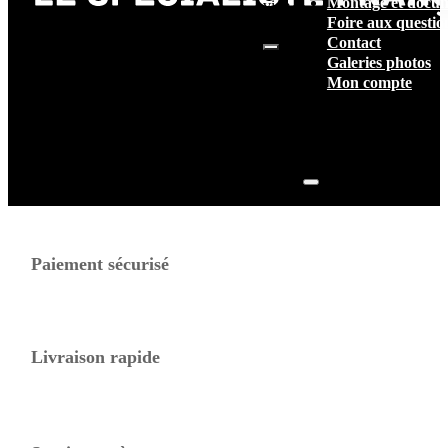
Montage et docum
vide.
Foire aux questio
Contact
Galeries photos
Mon compte
Paiement sécurisé
Livraison rapide