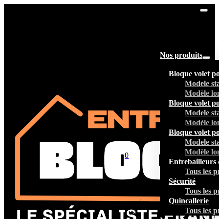
Nos produits
Bloque volet p
Modele st
Modèle lo
Bloque volet p
Modele st
Modèle lo
Bloque volet p
Modele st
Modèle lo
0
Entrebailleurs 
Tous les p
Sécurité
Tous les p
Votre
Quincallerie
panier
Tous les p
est