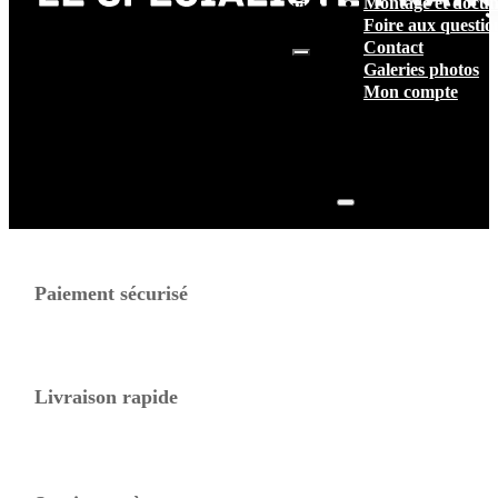
Montage et docum
vide.
Foire aux questio
Contact
Galeries photos
Mon compte
Paiement sécurisé
Livraison rapide