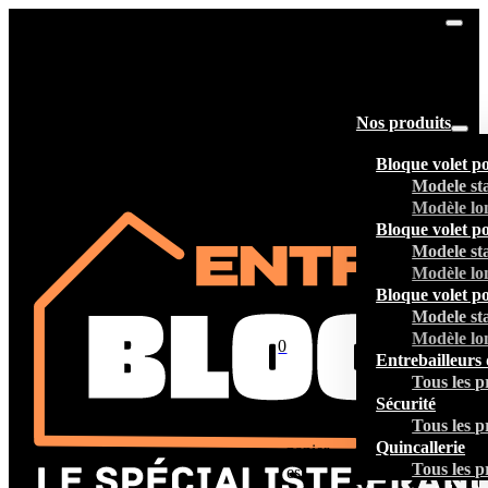
Nos produits
Bloque volet p
Modele st
Modèle lo
Bloque volet p
Modele st
Modèle lo
Bloque volet p
Modele st
Modèle lo
0
Entrebailleurs 
Tous les p
Sécurité
Tous les p
Votre
Quincallerie
panier
Tous les p
est