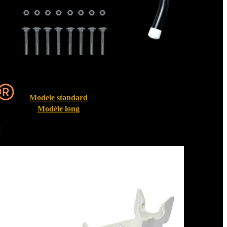
Modele standard
Modèle long
Entrebailleurs de fenêtre