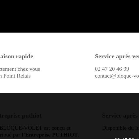
aison rapide
Service après ve
ctement chez vous
02 47 20 46 99
n Point Relais
contact@bloque-vo
treprise puthiot
Service après
 BLOQUE-VOLET est conçu et
Disponible du l
tribué par l’
Entreprise PUTHIOT
.