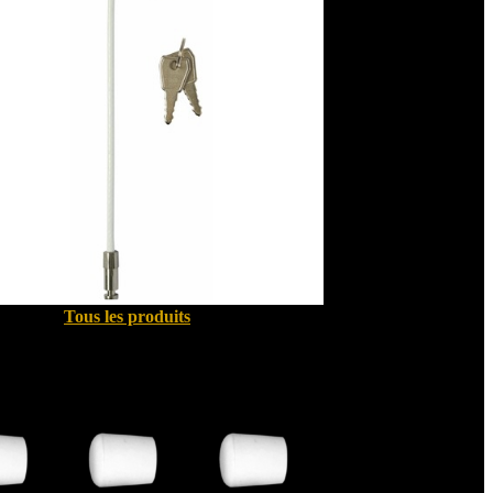
Tous les produits
Quincallerie