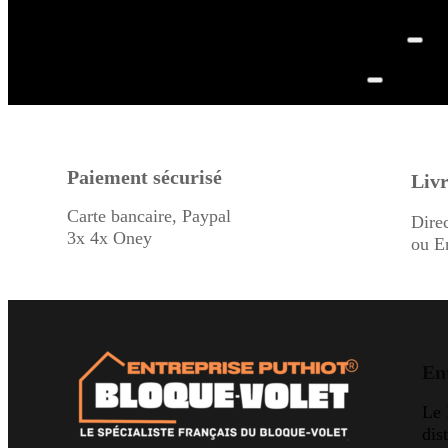
Paiement sécurisé
Livr
Carte bancaire, Paypal
Dire
3x 4x Oney
ou E
En
Le
dis