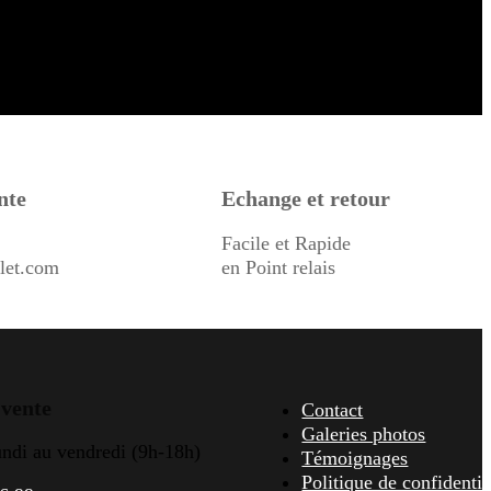
nte
Echange et retour
Facile et Rapide
let.com
en Point relais
 vente
Contact
Galeries photos
undi au vendredi (9h-18h)
Témoignages
Politique de confidentia