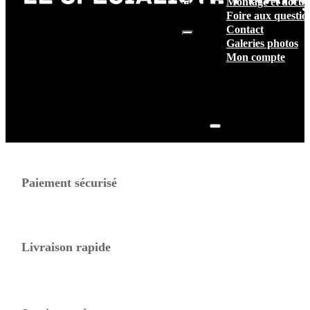
Montage et docum
vide.
Foire aux questio
Contact
Galeries photos
Mon compte
Paiement sécurisé
Livraison rapide