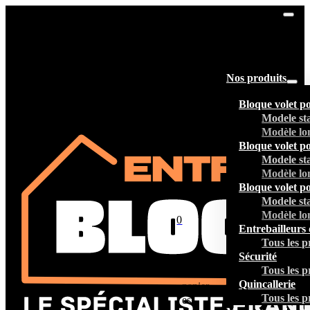
Nos produits
Bloque volet p
Modele st
Modèle lo
Bloque volet p
Modele st
Modèle lo
Bloque volet p
Modele st
Modèle lo
0
Entrebailleurs 
Tous les p
Sécurité
Tous les p
Votre
Quincallerie
panier
Tous les p
est