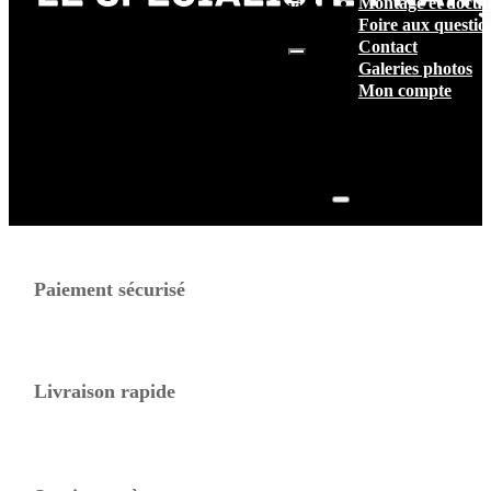
Montage et docum
vide.
Foire aux questio
Contact
Galeries photos
Mon compte
Paiement sécurisé
Livraison rapide