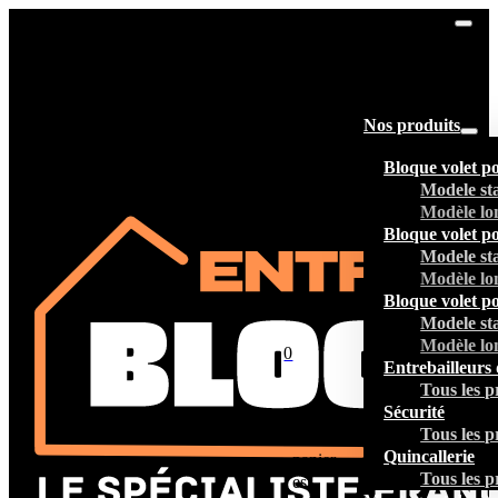
Nos produits
Bloque volet p
Modele st
Modèle lo
Bloque volet p
Modele st
Modèle lo
Bloque volet p
Modele st
Modèle lo
0
Entrebailleurs 
Tous les p
Sécurité
Tous les p
Votre
Quincallerie
panier
Tous les p
est