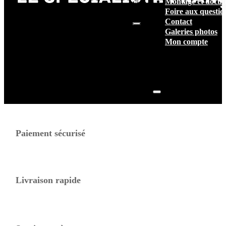
Montage et docum
vide.
Foire aux questio
Contact
Galeries photos
Mon compte
Paiement sécurisé
Livraison rapide