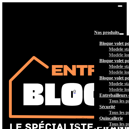
Nos produits
Bloque volet p
Modele st
Modèle lo
Bloque volet p
Modele st
Modèle lo
Bloque volet p
Modele st
Modèle lo
0
Entrebailleurs 
Tous les p
Sécurité
Tous les p
Votre
Quincallerie
panier
Tous les p
est