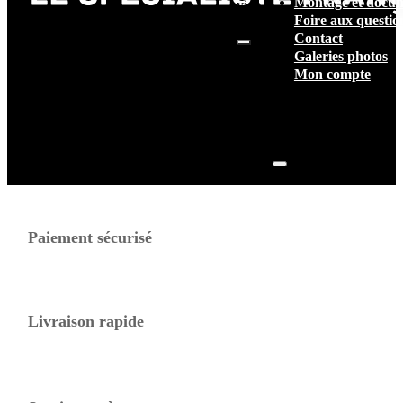
Montage et docum
vide.
Foire aux questio
Contact
Galeries photos
Mon compte
Paiement sécurisé
Livraison rapide