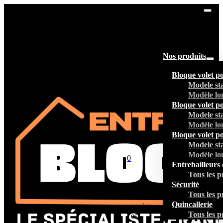
Nos produits
Bloque volet p
Modele st
Modèle lo
Bloque volet p
Modele st
Modèle lo
Bloque volet p
Modele st
Modèle lo
0
Entrebailleurs 
Tous les p
Sécurité
Tous les p
Votre
Quincallerie
panier
Tous les p
est