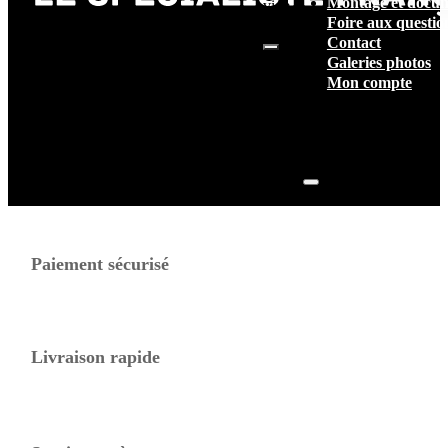
Montage et docum
vide.
Foire aux questio
Contact
Galeries photos
Mon compte
Paiement sécurisé
Livraison rapide