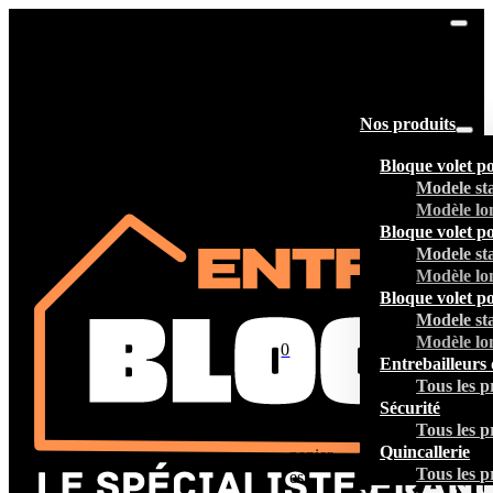
Nos produits
Bloque volet p
Modele st
Modèle lo
Bloque volet p
Modele st
Modèle lo
Bloque volet p
Modele st
Modèle lo
0
Entrebailleurs 
Tous les p
Sécurité
Tous les p
Votre
Quincallerie
panier
Tous les p
est