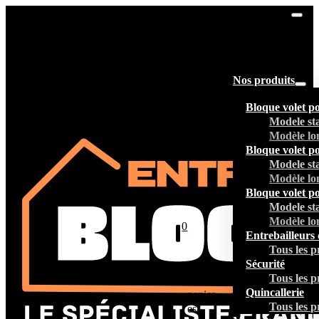
Nos produits
Bloque volet p
Modele st
Modèle lo
Bloque volet p
Modele st
Modèle lo
Bloque volet p
Modele st
Modèle lo
0
Entrebailleurs 
Tous les p
Sécurité
Tous les p
Votre
Quincallerie
panier
Tous les p
est