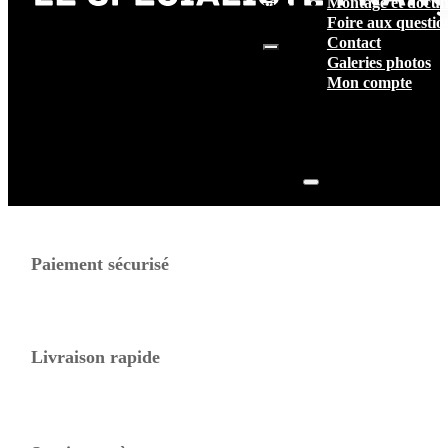
Montage et docum
vide.
Foire aux questio
Contact
Galeries photos
Mon compte
Paiement sécurisé
Livraison rapide