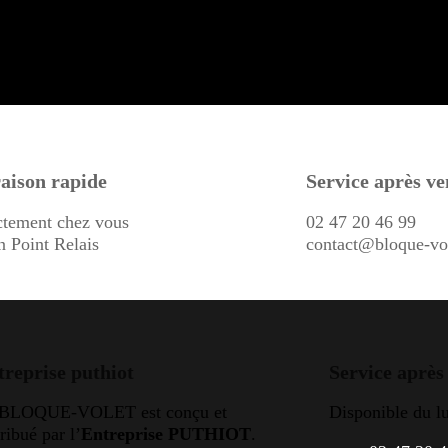
aison rapide
Service après ve
ctement chez vous
02 47 20 46 99
n Point Relais
contact@bloque-vo
treprise puthiot
Service après
 BLOQUE-VOLET est conçu et
Disponible du l
tribué par l’
Entreprise PUTHIOT
.