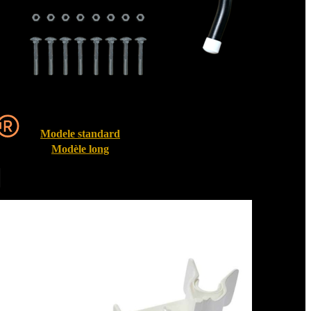
Modele standard
Modèle long
Entrebailleurs de fenêtre