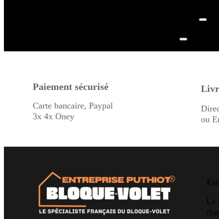
Paiement sécurisé
Livr
Carte bancaire, Paypal
Dire
3x 4x Oney
ou E
En
Le
dis