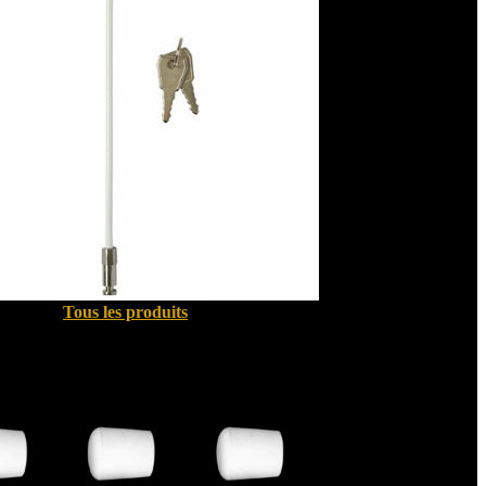
Tous les produits
Quincallerie