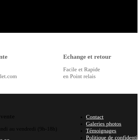
nte
Echange et retour
Facile et Rapide
let.com
en Point relais
 vente
Contact
Galeries photos
undi au vendredi (9h-18h)
Témoignages
Politique de confidentia