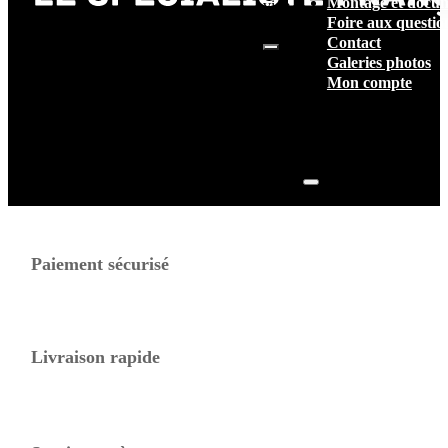
Montage et docum
vide.
Foire aux questio
Contact
Galeries photos
Mon compte
Paiement sécurisé
Livraison rapide