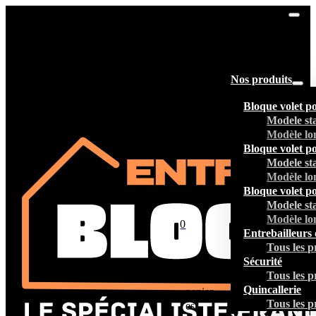
Nos produits
Bloque volet p
Modele st
Modèle lo
Bloque volet p
Modele st
Modèle lo
Bloque volet p
Modele st
Modèle lo
0
Entrebailleurs 
Tous les p
Sécurité
Tous les p
Votre
Quincallerie
panier
Tous les p
est