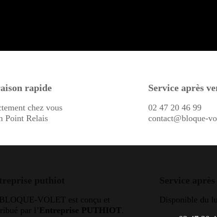
aison rapide
Service après ve
ctement chez vous
02 47 20 46 99
n Point Relais
contact@bloque-vo
treprise puthiot
Service après
 BLOQUE-VOLET est conçu et
Disponible du l
tribué par l’
Entreprise PUTHIOT
.