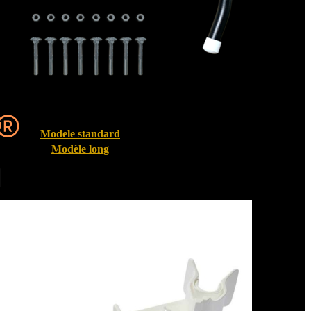
Modele standard
Modèle long
Entrebailleurs de fenêtre