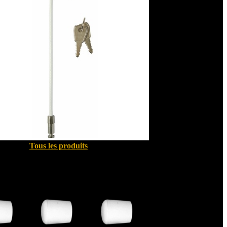
Tous les produits
Quincallerie