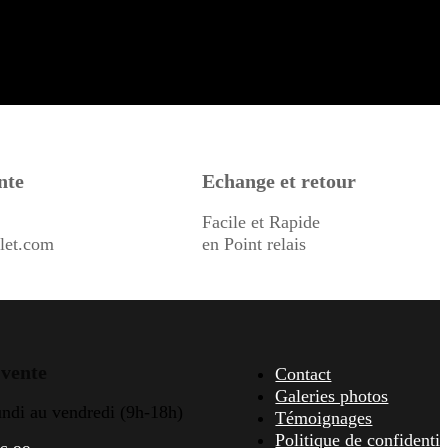
nte
Echange et retour
Facile et Rapide
let.com
en Point relais
 vente
Contact
Galeries photos
undi au vendredi (9h-18h)
Témoignages
Politique de confidentia