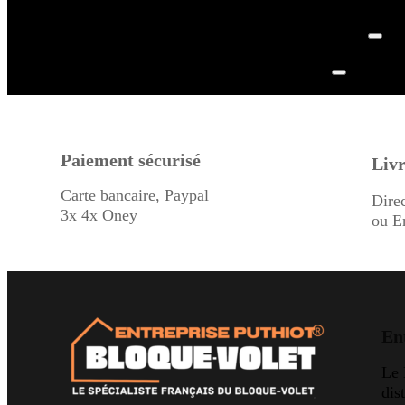
Paiement sécurisé
Livr
Carte bancaire, Paypal
Dire
3x 4x Oney
ou E
En
Le
dis