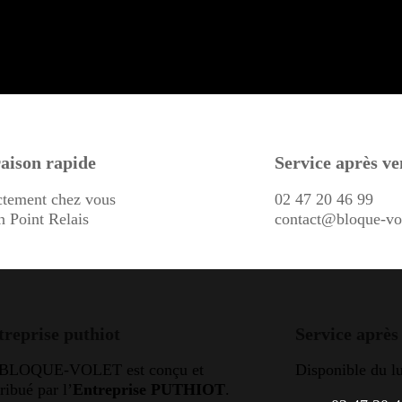
aison rapide
Service après ve
ctement chez vous
02 47 20 46 99
n Point Relais
contact@bloque-vo
treprise puthiot
Service après
 BLOQUE-VOLET est conçu et
Disponible du l
tribué par l’
Entreprise PUTHIOT
.