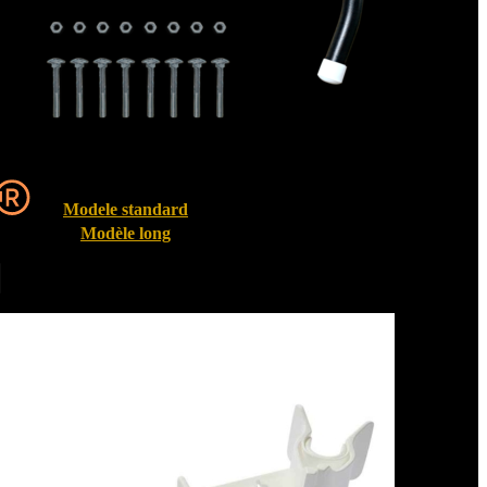
Modele standard
Modèle long
Entrebailleurs de fenêtre