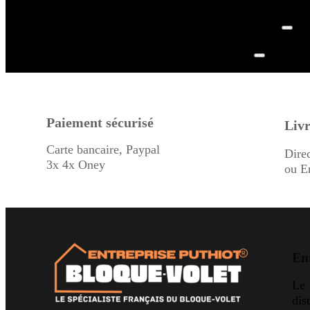
Paiement sécurisé
Livr
Carte bancaire, Paypal
Dire
3x 4x Oney
ou E
En
Le
dis