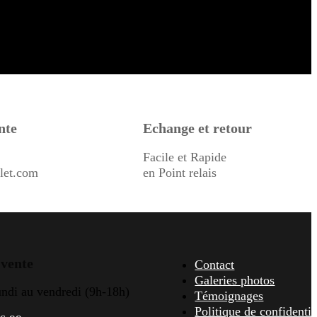
nte
Echange et retour
Facile et Rapide
let.com
en Point relais
 vente
Contact
Galeries photos
undi au vendredi (9h-18h)
Témoignages
Politique de confidentia