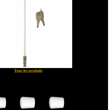
Tous les produits
Quincallerie