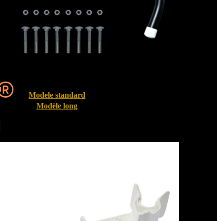
Modele standard
Modèle long
Entrebailleurs de fenêtre