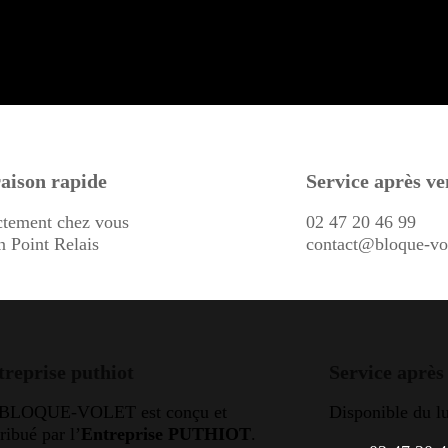
aison rapide
Service après ve
ctement chez vous
02 47 20 46 99
n Point Relais
contact@bloque-vo
treprise puthiot
Service après
 BLOQUE-VOLET est conçu et
Disponible du l
tribué par l’
Entreprise PUTHIOT
.