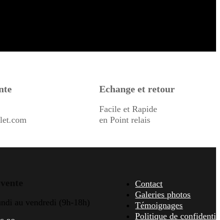
nte
Echange et retour
Facile et Rapide
let.com
en Point relais
 vente
Contact
Galeries photos
undi au vendredi (9h-18h)
Témoignages
Politique de confidentia