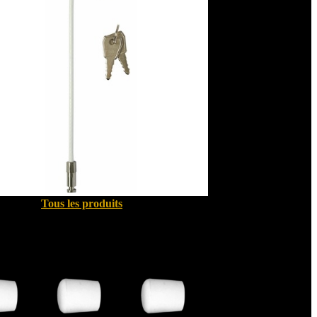
Tous les produits
Quincallerie