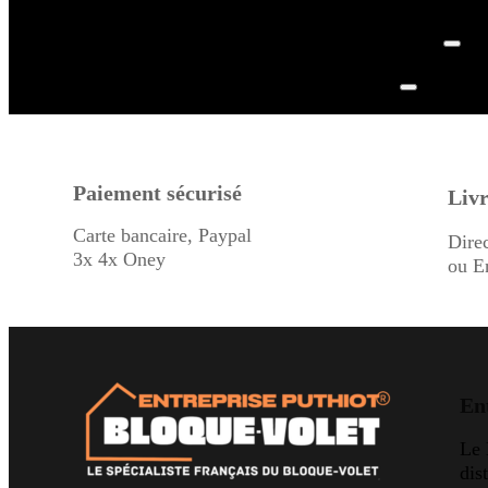
Paiement sécurisé
Livr
Carte bancaire, Paypal
Dire
3x 4x Oney
ou E
En
Le
dis