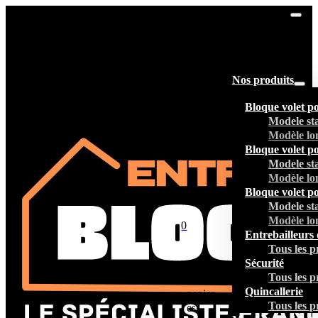
Nos produits
Bloque volet p
Modele st
Modèle lo
Bloque volet p
Modele st
Modèle lo
Bloque volet p
Modele st
Modèle lo
0
Entrebailleurs 
Tous les p
Sécurité
Tous les p
Votre
Quincallerie
panier
Tous les p
est