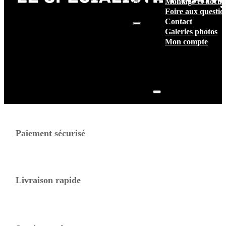
Montage et docum
vide.
Foire aux questio
Contact
Galeries photos
Mon compte
Paiement sécurisé
Livraison rapide