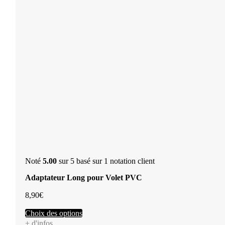
Noté
5.00
sur 5 basé sur
1
notation client
Adaptateur Long pour Volet PVC
8,90
€
Ce
Choix des options
produit
+ d'infos