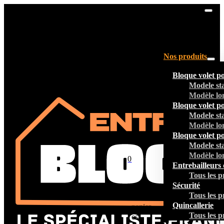
Nos produits
Bloque volet p
Modele st
Modèle lo
Bloque volet p
Modele st
Modèle lo
Bloque volet p
Modele st
Modèle lo
0
Entrebailleurs 
Tous les p
Sécurité
Tous les p
Votre
Quincallerie
panier
Tous les p
est