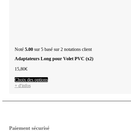
Noté
5.00
sur 5 basé sur
2
notations client
Adaptateurs Long pour Volet PVC (x2)
15,80
€
Ce
Choix des options
produit
+ d'infos
a
plusieurs
variations.
Les
options
peuvent
être
Paiement sécurisé