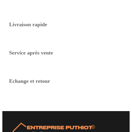
choisies
sur
la
page
Livraison rapide
du
produit
Service après vente
Echange et retour