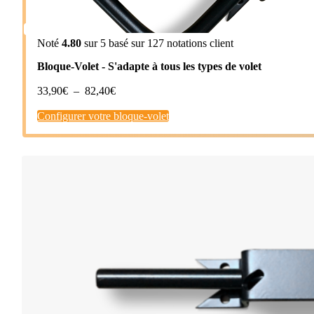
Noté
4.80
sur 5 basé sur
127
notations client
Bloque-Volet - S'adapte à tous les types de volet
Plage
33,90
€
–
82,40
€
de
Configurer votre bloque-volet
prix :
33,90€
à
82,40€