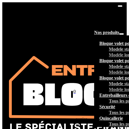
Nos produits
Bloque volet p
Modele st
Modèle lo
Bloque volet p
Modele st
Modèle lo
Bloque volet p
Modele st
Modèle lo
0
Entrebailleurs 
Tous les p
Sécurité
Tous les p
Votre
Quincallerie
panier
Tous les p
est