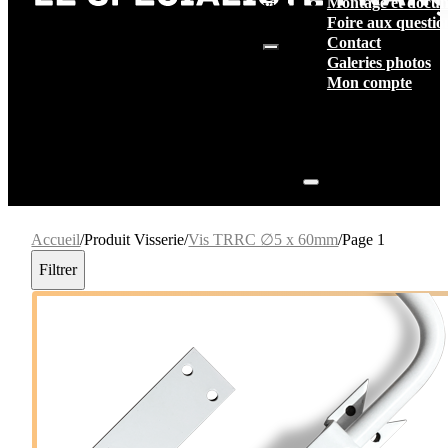
Montage et docum
vide.
Foire aux questio
Contact
Galeries photos
Mon compte
Accueil
/
Produit Visserie
/
Vis TRRC ∅5 x 60mm
/
Page 1
Filtrer