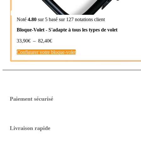
Noté
4.80
sur 5 basé sur
127
notations client
Bloque-Volet - S'adapte à tous les types de volet
Plage
33,90
€
–
82,40
€
de
Configurer votre bloque-volet
prix :
33,90€
à
82,40€
Paiement sécurisé
Livraison rapide