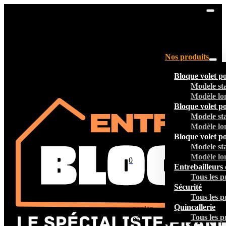
Nos produits
Bloque volet p
Modele st
Modèle lo
Bloque volet p
Modele st
Modèle lo
Bloque volet p
Modele st
Modèle lo
0
Entrebailleurs 
Tous les p
Sécurité
Tous les p
Votre
Quincallerie
panier
Tous les p
est