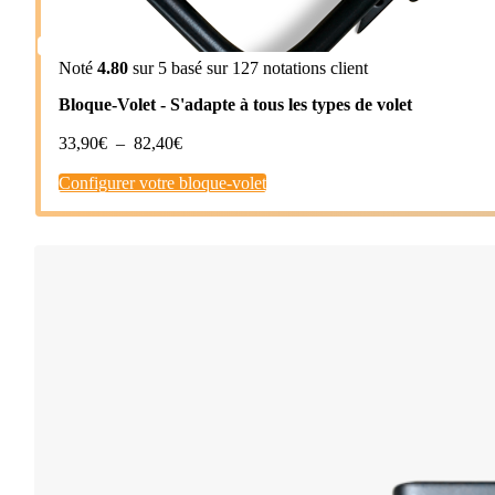
Noté
4.80
sur 5 basé sur
127
notations client
Bloque-Volet - S'adapte à tous les types de volet
Plage
33,90
€
–
82,40
€
de
Configurer votre bloque-volet
prix :
33,90€
à
82,40€